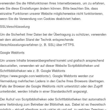
verwenden Sie die Hilfefunktionen Ihres Internetbrowsers, um zu erfahren,
wie Sie diese Einstellungen ändern können. Bitte beachten Sie, dass
einzelne Funktionen unserer Website möglicherweise nicht funktionieren,
wenn Sie die Verwendung von Cookies deaktiviert haben.
SSL-Verschlüsselung
Um die Sicherheit Ihrer Daten bei der Übertragung zu schützen, verwenden
wir dem aktuellen Stand der Technik entsprechende
Verschlüsselungsverfahren (z. B. SSL) über HTTPS.
Google Webfonts
Um unsere Inhalte browserübergreifend korrekt und grafisch ansprechend
darzustellen, verwenden wir auf dieser Website Scriptbibliotheken und
Schriftbibliotheken wie z. B. Google Webfonts
(https://www.google.com/webfonts/). Google Webfonts werden zur
Vermeidung mehrfachen Ladens in den Cache Ihres Browsers übertragen.
Falls der Browser die Google Webfonts nicht unterstützt oder den Zugriff
unterbindet, werden Inhalte in einer Standardschrift angezeigt.
Der Aufruf von Scriptbibliotheken oder Schriftbibliotheken löst automatisch
eine Verbindung zum Betreiber der Bibliothek aus. Dabei ist es theoretisch
möglich – aktuell allerdings auch unklar ob und ggf. zu welchen Zwecken –